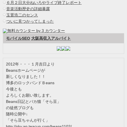
６月２日大分ねいろやライブ終了レポート
音楽活動歴史の詳細暴露
玉置浩二のセンス
ついに見つかってしまった
モバイルSEO
大阪高収入アルバイト
2012年・・・１月吉日より
Beansホームページが
新しくなりました！！
博多のロックバンドＢeans
今後とも
よろしくお願い致します。
Beans日記とバカ猫「そら豆」
の徒然ブログも
随時公開中↓
「そら豆ちゃんが行く」
http://sky.ap.teacup.com/beans1102/