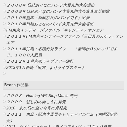
２００８年 日経おとなのバンド大賞九州大会選出
２００９年日経おとなのバンド大賞九州大会審査員奨励賞
２０１０年熊本「新聞沙汰のバンドです」出演
２０１０年日経おとなのバンド大賞九州大会選出
FM東京インディーズファイル「キャンディ」オンエア
２０１１年FM東京インディーズファイル「三日月のカケラ」
オン
エア
２０１１年沖縄・名護野外ライブ
「新聞沙汰のバンドです
Ⅱ」１０００人動員
２０１２年１月京都ライブツアー決行
2013年1月長崎「田園」よりライブスタート
Beans 作品集
２００８ Nothing Will Stop Music 発売
２００９ 悲しみの向こうに発売
2010 あの日の空と今宵の月発売
２０１１ 東北・関東大震災チャリティアルバム
（沖縄限定発
売）
2013 ツインジャケット「ライブアルバム」13曲入り発売