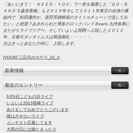
「あいにきてｉ・ＮＥＥＤ・ＹＯＵ」で一世を風靡した「ＧＯ－Ｂ
ＡＮＧ‘Ｓ森若香織」も２０１０年そして２０１１年東京の自身の番
組内で「松田優作か、原田芳雄映画のタイトルチューンで流してみ
たい」と絶賛？あきれられた博多のロックバンドＢeans.九州各県に
またがりライブツアー。そしていよいよ関西へ上陸した２０１２
年。京都モダンタイムスは満員御礼・・・・・。
次はきっとあなたの街に、上陸します。
[VOON] 三日月のカケラ_01_0
新着情報
一覧へ
最近のエントリー
一覧へ
5月5日こどもの日ライブ
いよいよ2013長崎ライブ
あけましておめでとうございます
損はさせないライブ
コンテスト応募してます
大雨の日には猫とまったり