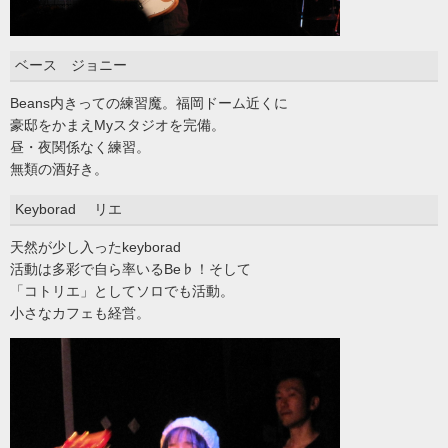
ベース ジョニー
Beans内きっての練習魔。福岡ドーム近くに
豪邸をかまえMyスタジオを完備。
昼・夜関係なく練習。
無類の酒好き。
Keyborad リエ
天然が少し入ったkeyborad
活動は多彩で自ら率いるBe♭！そして
「コトリエ」としてソロでも活動。
小さなカフェも経営。