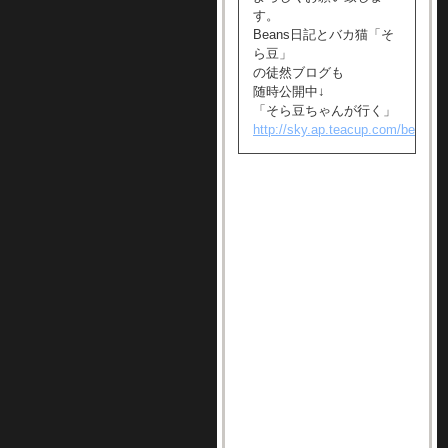
す。
Beans日記とバカ猫「そ
ら豆」
の徒然ブログも
随時公開中↓
「そら豆ちゃんが行く」
http://sky.ap.teacup.com/beans1