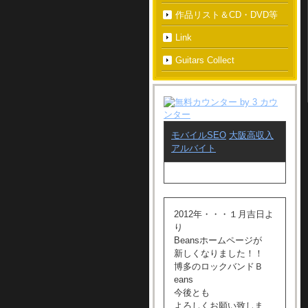
作品リスト＆CD・DVD等
Link
Guitars Collect
モバイルSEO
大阪高収入
アルバイト
2012年・・・１月吉日よ
り
Beansホームページが
新しくなりました！！
博多のロックバンドＢ
eans
今後とも
よろしくお願い致しま